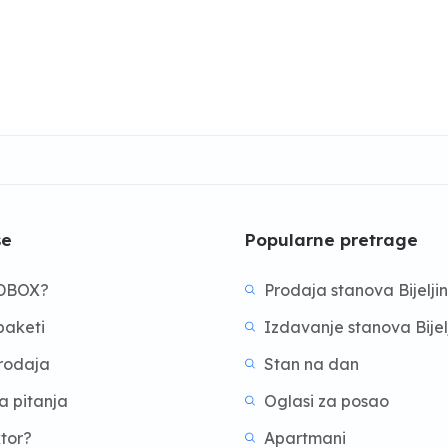
še
Popularne pretrage
BDBOX?
Prodaja stanova Bijelji
aketi
Izdavanje stanova Bijel
prodaja
Stan na dan
a pitanja
Oglasi za posao
ktor?
Apartmani