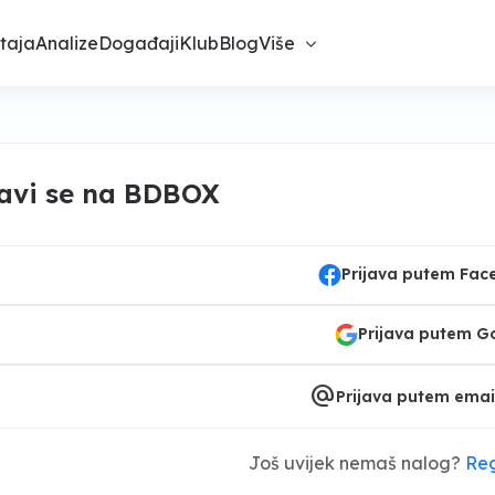
taja
Analize
Događaji
Klub
Blog
Više
javi se na BDBOX
Prijava putem Fa
Prijava putem G
alternate_email
Prijava putem emai
Još uvijek nemaš nalog?
Reg