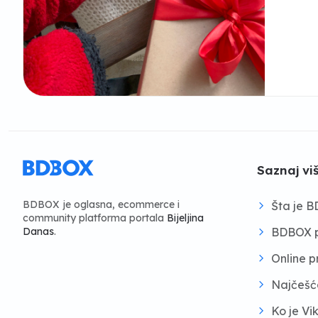
Saznaj vi
BDBOX je oglasna, ecommerce i
Šta je 
community platforma portala
Bijeljina
BDBOX p
Danas
.
Online 
Najčešć
Ko je Vi