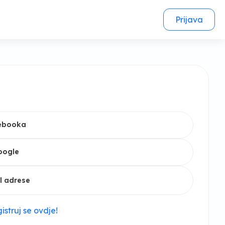
Prijava
cebooka
oogle
l adrese
istruj se ovdje!