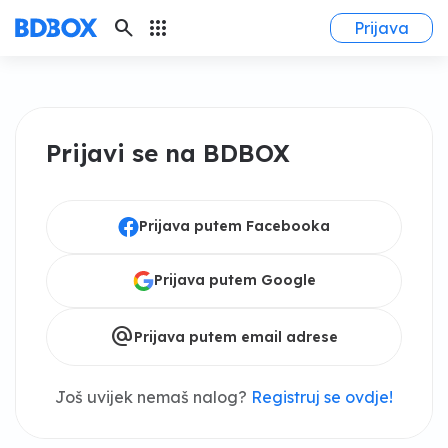
search
apps
Prijava
Prijavi se na BDBOX
Prijava putem Facebooka
Prijava putem Google
alternate_email
Prijava putem email adrese
Još uvijek nemaš nalog?
Registruj se ovdje!