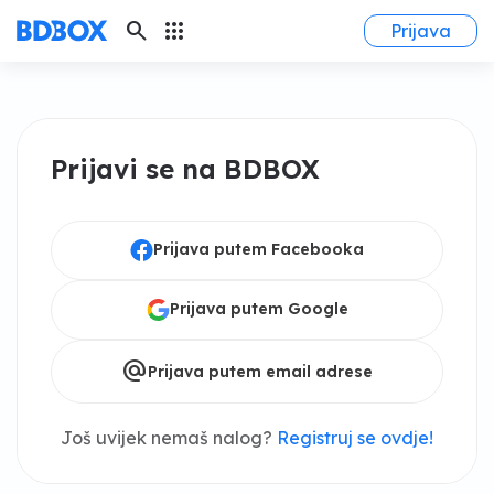
search
apps
Prijava
Prijavi se na BDBOX
Prijava putem Facebooka
Prijava putem Google
alternate_email
Prijava putem email adrese
Još uvijek nemaš nalog?
Registruj se ovdje!