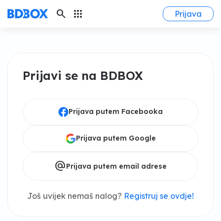
search
apps
Prijava
Prijavi se na BDBOX
Prijava putem Facebooka
Prijava putem Google
alternate_email
Prijava putem email adrese
Još uvijek nemaš nalog?
Registruj se ovdje!