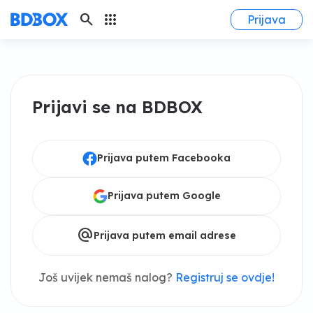
search
apps
Prijava
Prijavi se na BDBOX
Prijava putem Facebooka
Prijava putem Google
alternate_email
Prijava putem email adrese
Još uvijek nemaš nalog?
Registruj se ovdje!