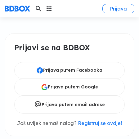
search
apps
Prijava
Prijavi se na BDBOX
Prijava putem Facebooka
Prijava putem Google
alternate_email
Prijava putem email adrese
Još uvijek nemaš nalog?
Registruj se ovdje!