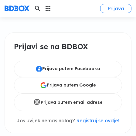
search
apps
Prijava
Prijavi se na BDBOX
Prijava putem Facebooka
Prijava putem Google
alternate_email
Prijava putem email adrese
Još uvijek nemaš nalog?
Registruj se ovdje!