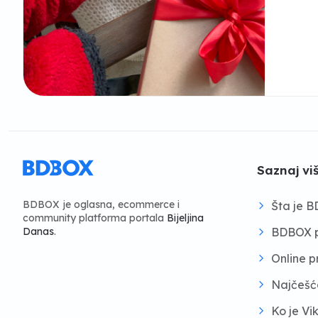
Saznaj vi
BDBOX je oglasna, ecommerce i
Šta je 
community platforma portala
Bijeljina
BDBOX p
Danas
.
Online 
Najčešć
Ko je Vi