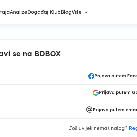
taja
Analize
Događaji
Klub
Blog
Više
javi se na BDBOX
Prijava putem Fa
Prijava putem G
alternate_email
Prijava putem emai
Još uvijek nemaš nalog?
Reg