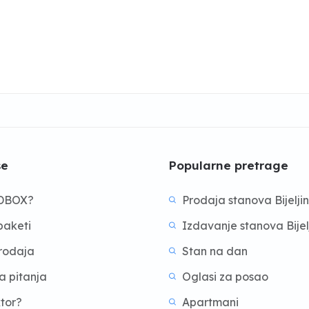
še
Popularne pretrage
BDBOX?
Prodaja stanova Bijelji
aketi
Izdavanje stanova Bijel
prodaja
Stan na dan
a pitanja
Oglasi za posao
ktor?
Apartmani