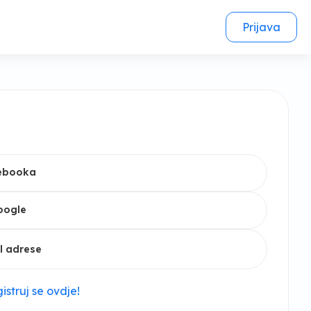
Prijava
cebooka
oogle
l adrese
istruj se ovdje!