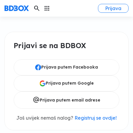
search
apps
Prijava
Prijavi se na BDBOX
Prijava putem Facebooka
Prijava putem Google
alternate_email
Prijava putem email adrese
Još uvijek nemaš nalog?
Registruj se ovdje!