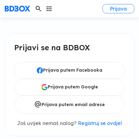
search
apps
Prijava
Prijavi se na BDBOX
Prijava putem Facebooka
Prijava putem Google
alternate_email
Prijava putem email adrese
Još uvijek nemaš nalog?
Registruj se ovdje!