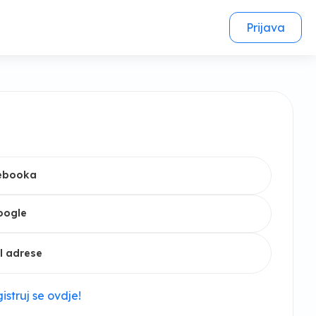
Prijava
cebooka
oogle
l adrese
istruj se ovdje!