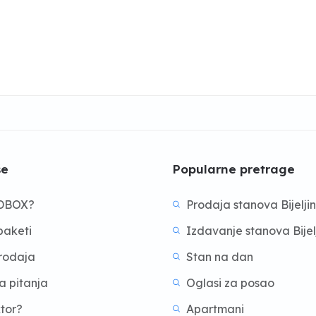
še
Popularne pretrage
BDBOX?
Prodaja stanova Bijelji
aketi
Izdavanje stanova Bijel
prodaja
Stan na dan
a pitanja
Oglasi za posao
ktor?
Apartmani