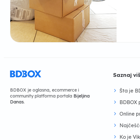
Saznaj vi
BDBOX je oglasna, ecommerce i
Šta je 
community platforma portala
Bijeljina
BDBOX p
Danas
.
Online 
Najčešć
Ko je Vi