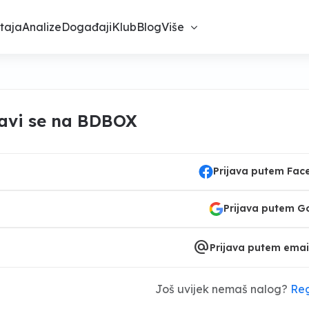
taja
Analize
Događaji
Klub
Blog
Više
javi se na BDBOX
Prijava putem Fa
Prijava putem G
alternate_email
Prijava putem emai
Još uvijek nemaš nalog?
Reg