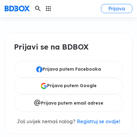
search
apps
Prijava
Prijavi se na BDBOX
Prijava putem Facebooka
Prijava putem Google
alternate_email
Prijava putem email adrese
Još uvijek nemaš nalog?
Registruj se ovdje!