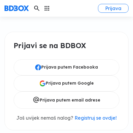
search
apps
Prijava
Prijavi se na BDBOX
Prijava putem Facebooka
Prijava putem Google
alternate_email
Prijava putem email adrese
Još uvijek nemaš nalog?
Registruj se ovdje!