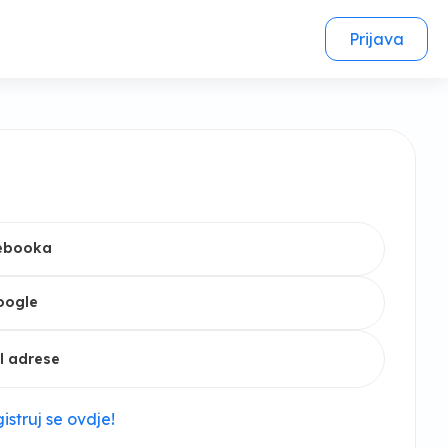
Prijava
cebooka
oogle
l adrese
istruj se ovdje!