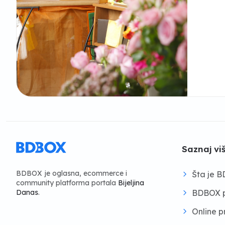
Saznaj vi
BDBOX je oglasna, ecommerce i
Šta je 
community platforma portala
Bijeljina
BDBOX p
Danas
.
Online 