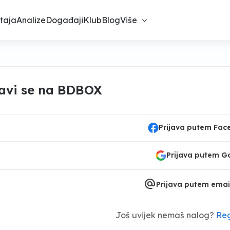
taja
Analize
Događaji
Klub
Blog
Više
javi se na BDBOX
Prijava putem Fa
Prijava putem G
alternate_email
Prijava putem emai
Još uvijek nemaš nalog?
Reg