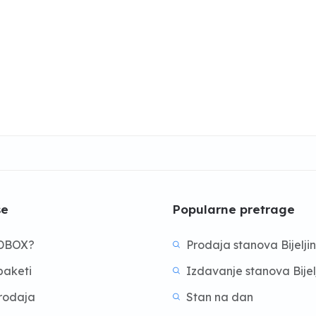
še
Popularne pretrage
BDBOX?
Prodaja stanova Bijelji
aketi
Izdavanje stanova Bijel
prodaja
Stan na dan