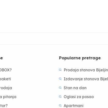
še
Popularne pretrage
BDBOX?
Prodaja stanova Bijelji
aketi
Izdavanje stanova Bijel
prodaja
Stan na dan
a pitanja
Oglasi za posao
ktor?
Apartmani