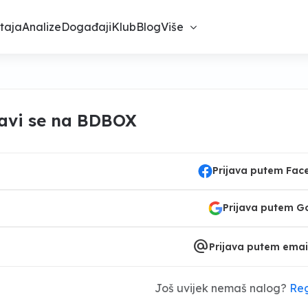
taja
Analize
Događaji
Klub
Blog
Više
javi se na BDBOX
Prijava putem Fa
Prijava putem G
alternate_email
Prijava putem emai
Još uvijek nemaš nalog?
Reg