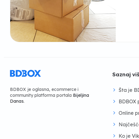
Saznaj vi
BDBOX je oglasna, ecommerce i
Šta je 
community platforma portala
Bijeljina
BDBOX p
Danas
.
Online 
Najčešć
Ko je Vi