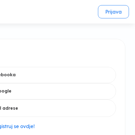
Prijava
cebooka
oogle
l adrese
istruj se ovdje!