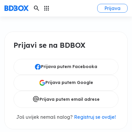
search
apps
Prijava
Prijavi se na BDBOX
Prijava putem Facebooka
Prijava putem Google
alternate_email
Prijava putem email adrese
Još uvijek nemaš nalog?
Registruj se ovdje!