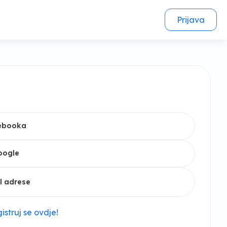
Prijava
cebooka
oogle
l adrese
istruj se ovdje!