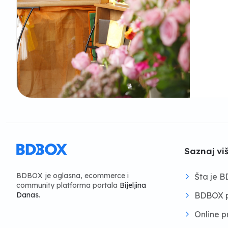
Saznaj vi
BDBOX je oglasna, ecommerce i
Šta je 
community platforma portala
Bijeljina
BDBOX p
Danas
.
Online 