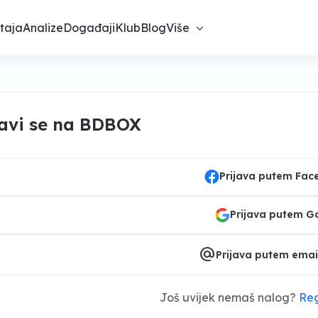
taja
Analize
Događaji
Klub
Blog
Više
javi se na BDBOX
Prijava putem Fa
Prijava putem G
alternate_email
Prijava putem emai
Još uvijek nemaš nalog?
Reg