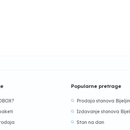
še
Popularne pretrage
BDBOX?
Prodaja stanova Bijelji
aketi
Izdavanje stanova Bijel
prodaja
Stan na dan