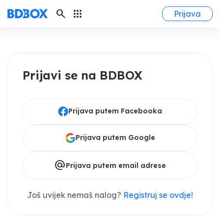
search
apps
Prijava
Prijavi se na BDBOX
Prijava putem Facebooka
Prijava putem Google
alternate_email
Prijava putem email adrese
Još uvijek nemaš nalog?
Registruj se ovdje!