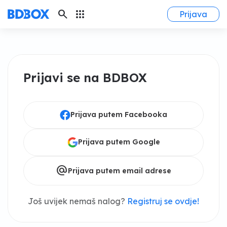
search
apps
Prijava
Prijavi se na BDBOX
Prijava putem Facebooka
Prijava putem Google
alternate_email
Prijava putem email adrese
Još uvijek nemaš nalog?
Registruj se ovdje!