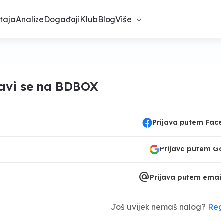
taja
Analize
Događaji
Klub
Blog
Više
javi se na BDBOX
Prijava putem Fa
Prijava putem G
alternate_email
Prijava putem emai
Još uvijek nemaš nalog?
Reg