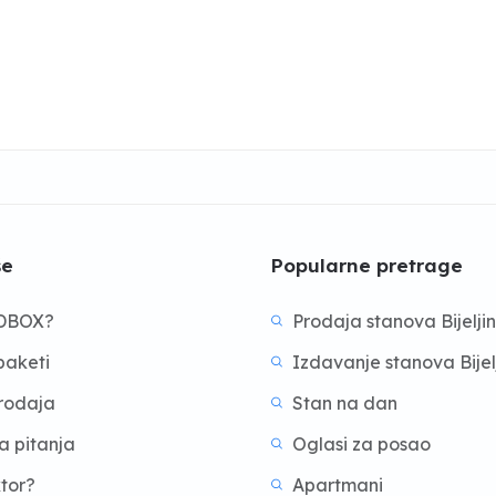
še
Popularne pretrage
BDBOX?
Prodaja stanova Bijelji
aketi
Izdavanje stanova Bijel
prodaja
Stan na dan
a pitanja
Oglasi za posao
ktor?
Apartmani