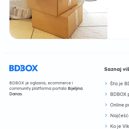
Saznaj vi
BDBOX je oglasna, ecommerce i
Šta je 
community platforma portala
Bijeljina
BDBOX p
Danas
.
Online 
Najčešć
Ko je Vi