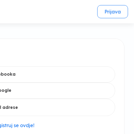
Prijava
cebooka
oogle
l adrese
istruj se ovdje!