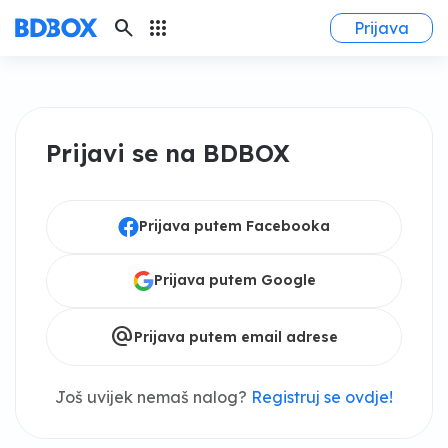
search
apps
Prijava
Prijavi se na BDBOX
Prijava putem Facebooka
Prijava putem Google
alternate_email
Prijava putem email adrese
Još uvijek nemaš nalog?
Registruj se ovdje!