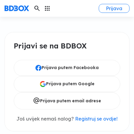
search
apps
Prijava
Prijavi se na BDBOX
Prijava putem Facebooka
Prijava putem Google
alternate_email
Prijava putem email adrese
Još uvijek nemaš nalog?
Registruj se ovdje!