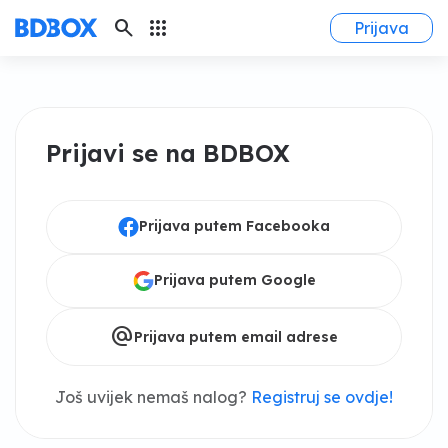
search
apps
Prijava
Prijavi se na BDBOX
Prijava putem Facebooka
Prijava putem Google
alternate_email
Prijava putem email adrese
Još uvijek nemaš nalog?
Registruj se ovdje!