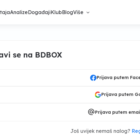
taja
Analize
Događaji
Klub
Blog
Više
javi se na BDBOX
Prijava putem Fa
Prijava putem G
alternate_email
Prijava putem emai
Još uvijek nemaš nalog?
Reg