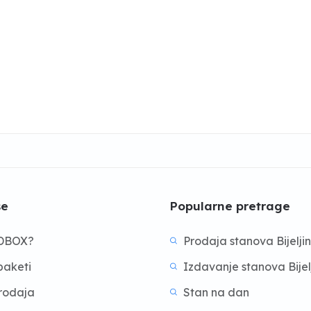
še
Popularne pretrage
BDBOX?
Prodaja stanova Bijelji
aketi
Izdavanje stanova Bijel
prodaja
Stan na dan