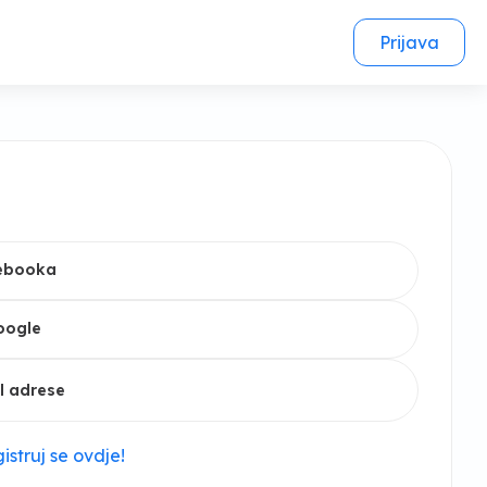
Prijava
cebooka
oogle
l adrese
istruj se ovdje!