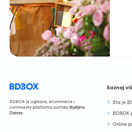
Saznaj vi
BDBOX je oglasna, ecommerce i
Šta je 
community platforma portala
Bijeljina
BDBOX p
Danas
.
Online 