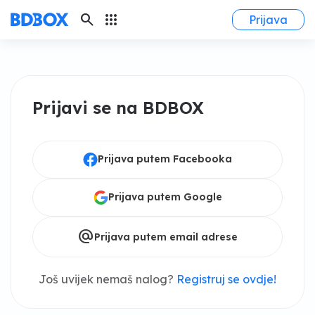
search
apps
Prijava
Prijavi se na BDBOX
Prijava putem Facebooka
Prijava putem Google
alternate_email
Prijava putem email adrese
Još uvijek nemaš nalog?
Registruj se ovdje!