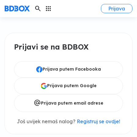
search
apps
Prijava
Prijavi se na BDBOX
Prijava putem Facebooka
Prijava putem Google
alternate_email
Prijava putem email adrese
Još uvijek nemaš nalog?
Registruj se ovdje!