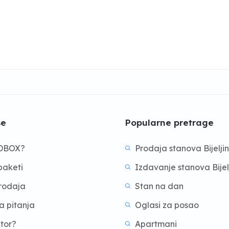
še
Popularne pretrage
BDBOX?
Prodaja stanova Bijelji
aketi
Izdavanje stanova Bijel
prodaja
Stan na dan
a pitanja
Oglasi za posao
ktor?
Apartmani