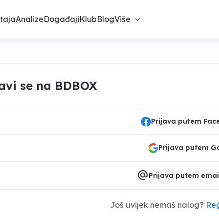
taja
Analize
Događaji
Klub
Blog
Više
javi se na BDBOX
Prijava putem Fa
Prijava putem G
alternate_email
Prijava putem emai
Još uvijek nemaš nalog?
Reg