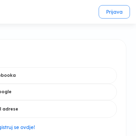
Prijava
cebooka
oogle
l adrese
istruj se ovdje!