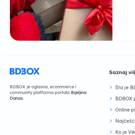
Saznaj vi
BDBOX je oglasna, ecommerce i
Šta je 
community platforma portala
Bijeljina
BDBOX p
Danas
.
Online 
Najčešć
Ko je Vi