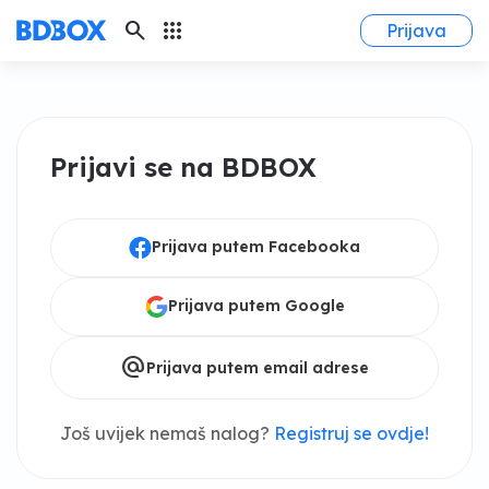
search
apps
Prijava
Prijavi se na BDBOX
Prijava putem Facebooka
Prijava putem Google
alternate_email
Prijava putem email adrese
Još uvijek nemaš nalog?
Registruj se ovdje!