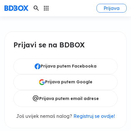
search
apps
Prijava
Prijavi se na BDBOX
Prijava putem Facebooka
Prijava putem Google
alternate_email
Prijava putem email adrese
Još uvijek nemaš nalog?
Registruj se ovdje!