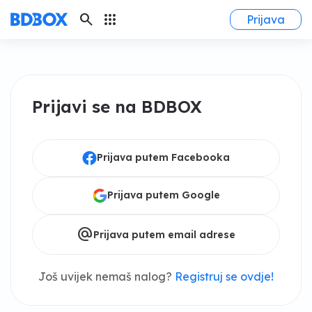
search
apps
Prijava
Prijavi se na BDBOX
Prijava putem Facebooka
Prijava putem Google
alternate_email
Prijava putem email adrese
Još uvijek nemaš nalog?
Registruj se ovdje!