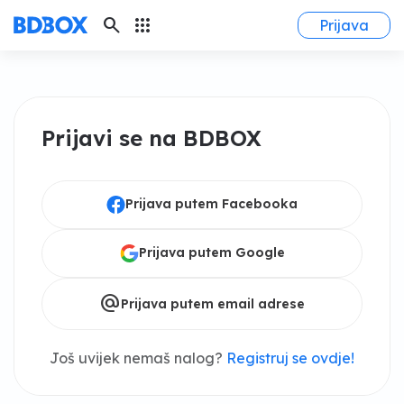
search
apps
Prijava
Prijavi se na BDBOX
Prijava putem Facebooka
Prijava putem Google
alternate_email
Prijava putem email adrese
Još uvijek nemaš nalog?
Registruj se ovdje!