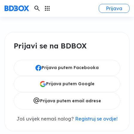
search
apps
Prijava
Prijavi se na BDBOX
Prijava putem Facebooka
Prijava putem Google
alternate_email
Prijava putem email adrese
Još uvijek nemaš nalog?
Registruj se ovdje!