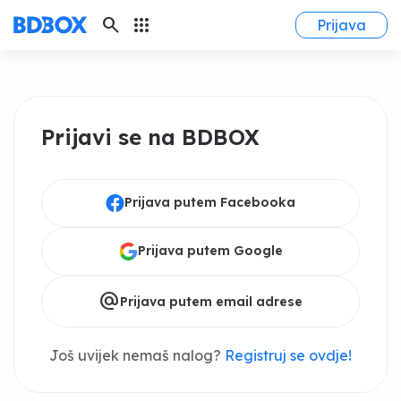
search
apps
Prijava
Prijavi se na BDBOX
Prijava putem Facebooka
Prijava putem Google
alternate_email
Prijava putem email adrese
Još uvijek nemaš nalog?
Registruj se ovdje!