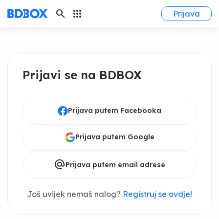
search
apps
Prijava
Prijavi se na BDBOX
Prijava putem Facebooka
Prijava putem Google
alternate_email
Prijava putem email adrese
Još uvijek nemaš nalog?
Registruj se ovdje!