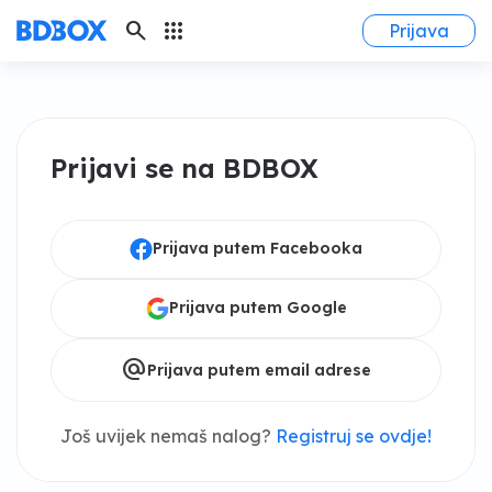
search
apps
Prijava
Prijavi se na BDBOX
Prijava putem Facebooka
Prijava putem Google
alternate_email
Prijava putem email adrese
Još uvijek nemaš nalog?
Registruj se ovdje!