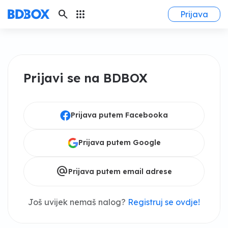
search
apps
Prijava
Prijavi se na BDBOX
Prijava putem Facebooka
Prijava putem Google
alternate_email
Prijava putem email adrese
Još uvijek nemaš nalog?
Registruj se ovdje!