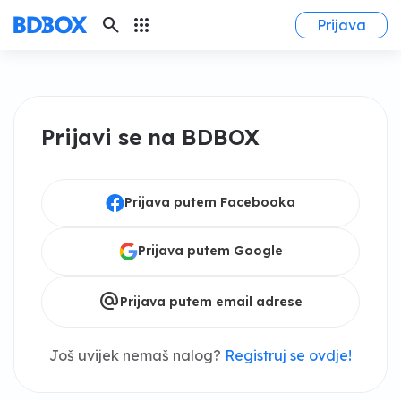
search
apps
Prijava
Prijavi se na BDBOX
Prijava putem Facebooka
Prijava putem Google
alternate_email
Prijava putem email adrese
Još uvijek nemaš nalog?
Registruj se ovdje!