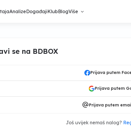
taja
Analize
Događaji
Klub
Blog
Više
javi se na BDBOX
Prijava putem Fa
Prijava putem G
alternate_email
Prijava putem emai
Još uvijek nemaš nalog?
Reg