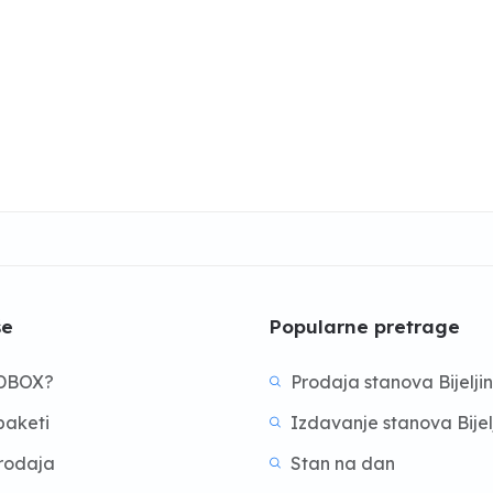
še
Popularne pretrage
BDBOX?
Prodaja stanova Bijelji
aketi
Izdavanje stanova Bijel
prodaja
Stan na dan