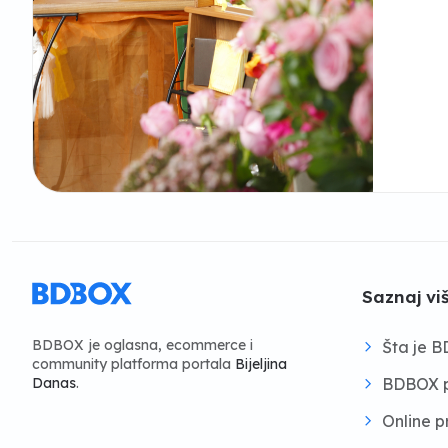
Saznaj vi
BDBOX je oglasna, ecommerce i
Šta je 
community platforma portala
Bijeljina
BDBOX p
Danas
.
Online 