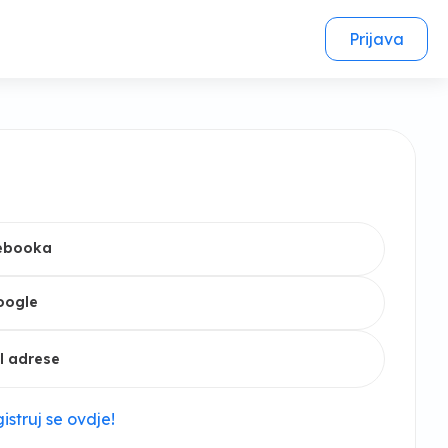
Prijava
cebooka
oogle
l adrese
istruj se ovdje!