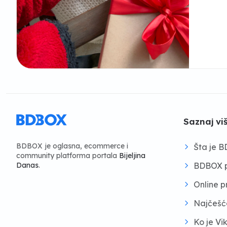
Saznaj vi
BDBOX je oglasna, ecommerce i
Šta je 
community platforma portala
Bijeljina
BDBOX p
Danas
.
Online 
Najčešć
Ko je Vi