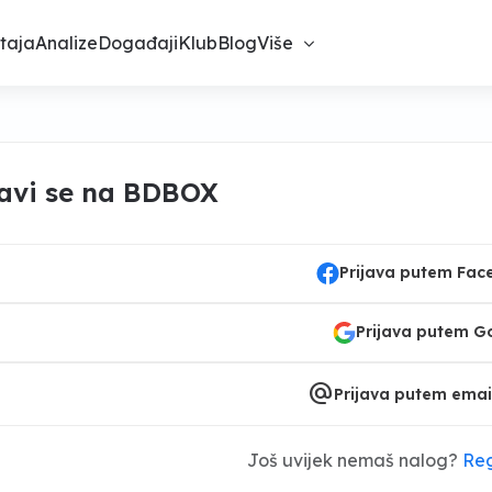
taja
Analize
Događaji
Klub
Blog
Više
javi se na BDBOX
Prijava putem Fa
Prijava putem G
alternate_email
Prijava putem emai
Još uvijek nemaš nalog?
Reg