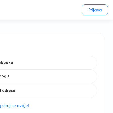
Prijava
cebooka
oogle
l adrese
istruj se ovdje!