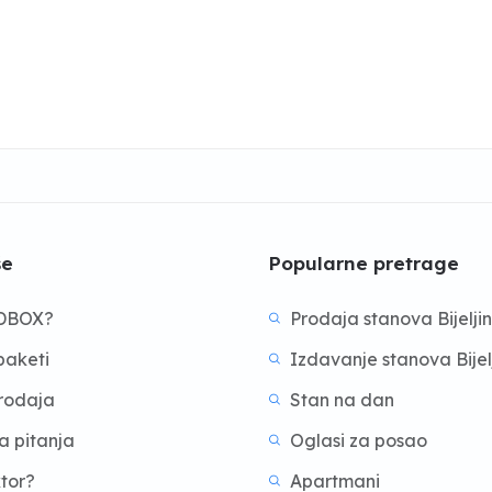
še
Popularne pretrage
BDBOX?
Prodaja stanova Bijelji
aketi
Izdavanje stanova Bijel
prodaja
Stan na dan
a pitanja
Oglasi za posao
ktor?
Apartmani