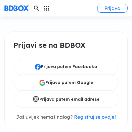
search
apps
Prijava
Prijavi se na BDBOX
Prijava putem Facebooka
Prijava putem Google
alternate_email
Prijava putem email adrese
Još uvijek nemaš nalog?
Registruj se ovdje!