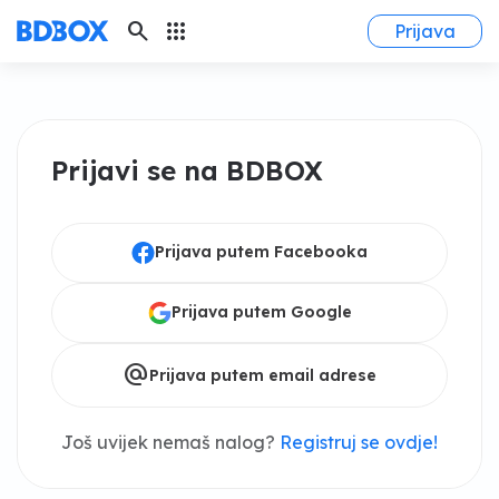
search
apps
Prijava
Prijavi se na BDBOX
Prijava putem Facebooka
Prijava putem Google
alternate_email
Prijava putem email adrese
Još uvijek nemaš nalog?
Registruj se ovdje!