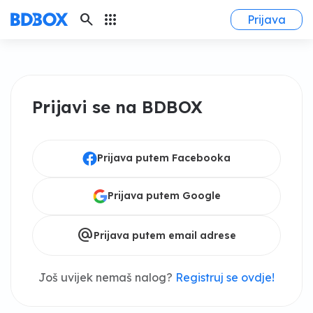
search
apps
Prijava
Prijavi se na BDBOX
Prijava putem Facebooka
Prijava putem Google
alternate_email
Prijava putem email adrese
Još uvijek nemaš nalog?
Registruj se ovdje!