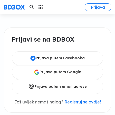
search
apps
Prijava
Prijavi se na BDBOX
Prijava putem Facebooka
Prijava putem Google
alternate_email
Prijava putem email adrese
Još uvijek nemaš nalog?
Registruj se ovdje!