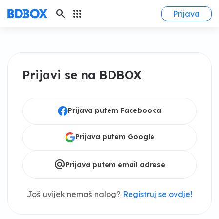
search
apps
Prijava
Prijavi se na BDBOX
Prijava putem Facebooka
Prijava putem Google
alternate_email
Prijava putem email adrese
Još uvijek nemaš nalog?
Registruj se ovdje!