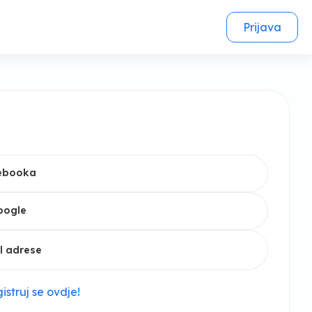
Prijava
cebooka
oogle
l adrese
istruj se ovdje!