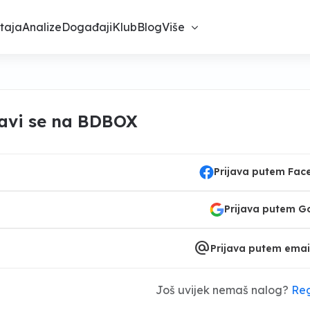
taja
Analize
Događaji
Klub
Blog
Više
javi se na BDBOX
Prijava putem Fa
Prijava putem G
alternate_email
Prijava putem emai
Još uvijek nemaš nalog?
Reg