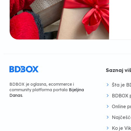
Saznaj vi
BDBOX je oglasna, ecommerce i
Šta je 
community platforma portala
Bijeljina
BDBOX p
Danas
.
Online 
Najčešć
Ko je Vi