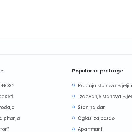
še
Popularne pretrage
BDBOX?
Prodaja stanova Bijelji
aketi
Izdavanje stanova Bijel
prodaja
Stan na dan
a pitanja
Oglasi za posao
ktor?
Apartmani