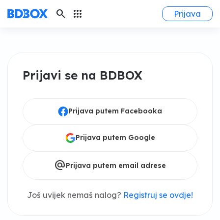
search
apps
Prijava
Prijavi se na BDBOX
Prijava putem Facebooka
Prijava putem Google
alternate_email
Prijava putem email adrese
Još uvijek nemaš nalog?
Registruj se ovdje!