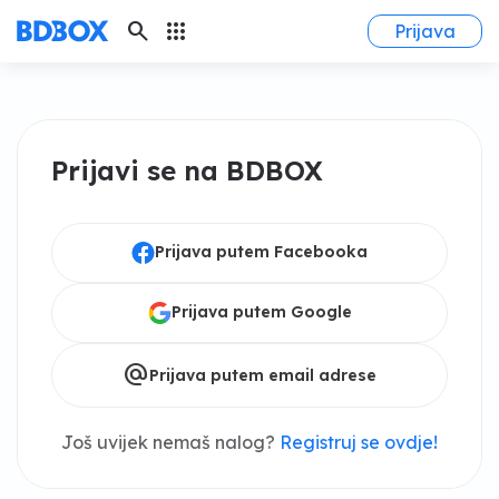
search
apps
Prijava
Prijavi se na BDBOX
Prijava putem Facebooka
Prijava putem Google
alternate_email
Prijava putem email adrese
Još uvijek nemaš nalog?
Registruj se ovdje!