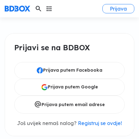
search
apps
Prijava
Prijavi se na BDBOX
Prijava putem Facebooka
Prijava putem Google
alternate_email
Prijava putem email adrese
Još uvijek nemaš nalog?
Registruj se ovdje!