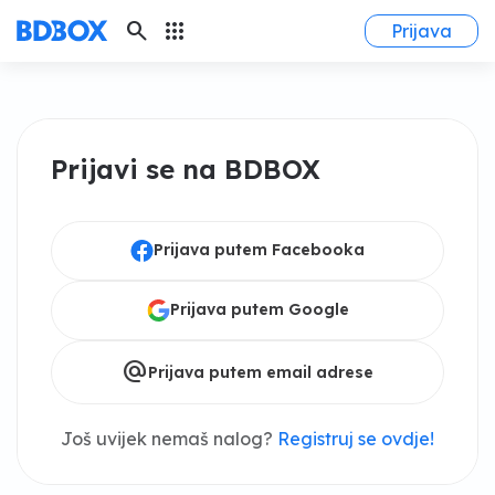
search
apps
Prijava
Prijavi se na BDBOX
Prijava putem Facebooka
Prijava putem Google
alternate_email
Prijava putem email adrese
Još uvijek nemaš nalog?
Registruj se ovdje!