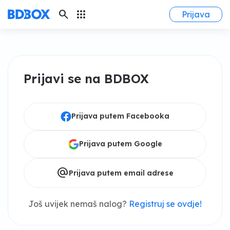
search
apps
Prijava
Prijavi se na BDBOX
Prijava putem Facebooka
Prijava putem Google
alternate_email
Prijava putem email adrese
Još uvijek nemaš nalog?
Registruj se ovdje!